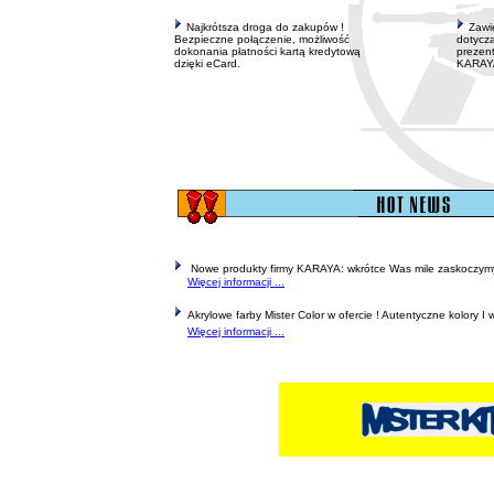
Najkrótsza droga do zakupów !
Zawie
Bezpieczne połączenie, możliwość
dotycz
dokonania płatności kartą kredytową
prezen
dzięki eCard.
KARAY
Nowe produkty firmy KARAYA: wkrótce Was mile zaskoczymy
Więcej informacji ...
Akrylowe farby Mister Color w ofercie ! Autentyczne kolory I w
Więcej informacji ...