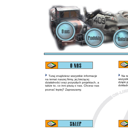
Tutaj znajdziesz wszystkie informacje
Na te
wszyst
na temat naszej firmy, jej bieżącej
dzięki 
działalności oraz przyszłych projektach, a
dokład
także to, co inni piszą o nas. Chcesz nas
poznać lepiej? Zapraszamy.